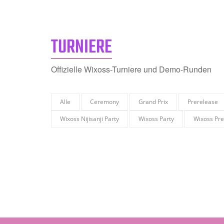
TURNIERE
Offizielle Wixoss-Turniere und Demo-Runden
Alle
Ceremony
Grand Prix
Prerelease
Wixoss Nijisanji Party
Wixoss Party
Wixoss Pre