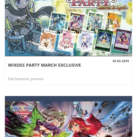
20.02.2025
WIXOSS PARTY MARCH EXCLUSIVE
ANSEHEN
Get fantastic promos