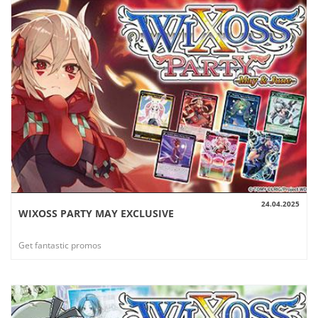
24.04.2025
WIXOSS PARTY MAY EXCLUSIVE
ANSEHEN
Get fantastic promos