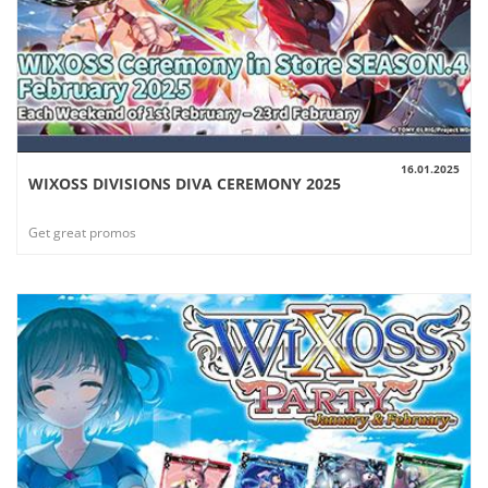
16.01.2025
WIXOSS DIVISIONS DIVA CEREMONY 2025
ANSEHEN
Get great promos