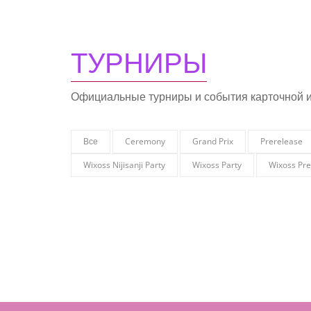
ТУРНИРЫ
Официальные турниры и события карточной 
Все
Ceremony
Grand Prix
Prerelease
Wixoss Nijisanji Party
Wixoss Party
Wixoss Pre