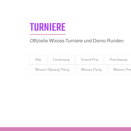
TURNIERE
Offizielle Wixoss-Turniere und Demo-Runden
Alle
Ceremony
Grand Prix
Prerelease
Wixoss Nijisanji Party
Wixoss Party
Wixoss Pre