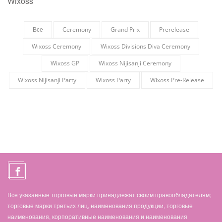
Wixoss
Все
Ceremony
Grand Prix
Prerelease
Wixoss Ceremony
Wixoss Divisions Diva Ceremony
Wixoss GP
Wixoss Nijisanji Ceremony
Wixoss Nijisanji Party
Wixoss Party
Wixoss Pre-Release
Все указанные торговые марки принадлежат своим правообладателям;
торговые марки третьих лиц, наименования продукции, торговые
наименования, корпоративные наименования и наименования