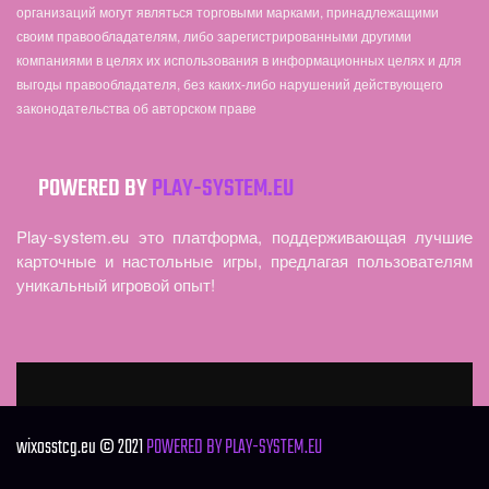
организаций могут являться торговыми марками, принадлежащими
своим правообладателям, либо зарегистрированными другими
компаниями в целях их использования в информационных целях и для
выгоды правообладателя, без каких-либо нарушений действующего
законодательства об авторском праве
POWERED BY
PLAY-SYSTEM.EU
Play-system.eu это платформа, поддерживающая лучшие
карточные и настольные игры, предлагая пользователям
уникальный игровой опыт!
wixosstcg.eu © 2021
POWERED BY PLAY-SYSTEM.EU