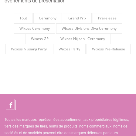
événements de présentation
Tout
Ceremony
Grand Prix
Prerelease
Wixoss Ceremony
Wixoss Divisions Diva Ceremony
Wixoss GP
Wixoss Nijisanji Ceremony
Wixoss Nijisanji Party
Wixoss Party
Wixoss Pre-Release
Toutes les marques représentées appartiennent aux propriétaires légitimes;
tiers des marques de tiers, noms de produits, noms commerciaux, noms de
sociétés et de sociétés peuvent être des marques détenues par leurs