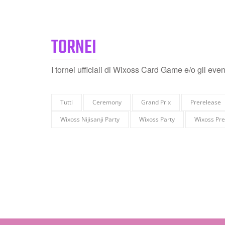
TORNEI
I tornei ufficiali di Wixoss Card Game e/o gli eve
Tutti
Ceremony
Grand Prix
Prerelease
Wixoss Nijisanji Party
Wixoss Party
Wixoss Pre