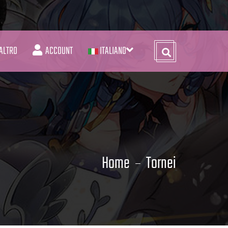
ALTRO
ACCOUNT
ITALIANO
Home
Tornei