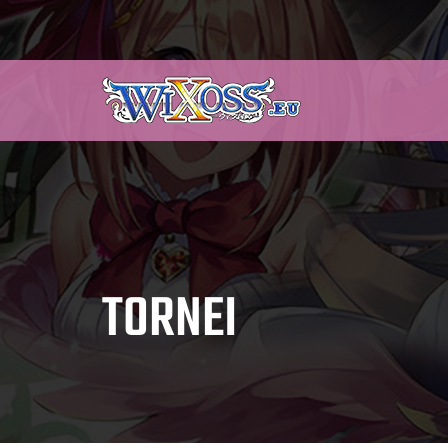
TORNEI