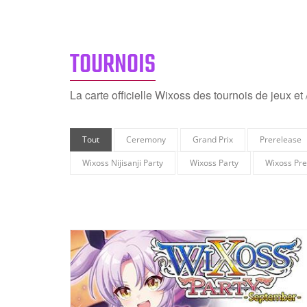
TOURNOIS
La carte officielle Wixoss des tournois de jeux e
Tout
Ceremony
Grand Prix
Prerelease
Wixoss Nijisanji Party
Wixoss Party
Wixoss Pre