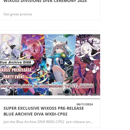
WIXOSS DIVISIONS DIVA CEREMONY 2025
VUE
Get great promos
06/11/2024
SUPER EXCLUSIVE WIXOSS PRE-RELEASE
VUE
BLUE ARCHIVE DIVA WXDI-CP02
Join the Blue Archive DIVA WXDi-CP02 pre-release and get fantastic exclusive promos