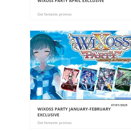
WIXOSS PARTY APRIL EXCLUSIVE
VUE
Get fantastic promos
07/01/2025
WIXOSS PARTY JANUARY-FEBRUARY
VUE
EXCLUSIVE
Get fantastic promos