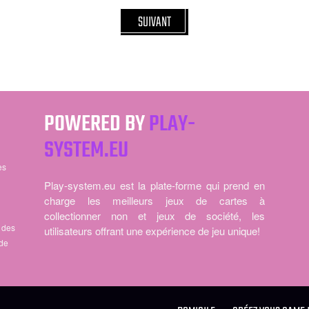
SUIVANT
POWERED BY
PLAY-
SYSTEM.EU
es
Play-system.eu est la plate-forme qui prend en
charge les meilleurs jeux de cartes à
collectionner non et jeux de société, les
à des
utilisateurs offrant une expérience de jeu unique!
 de