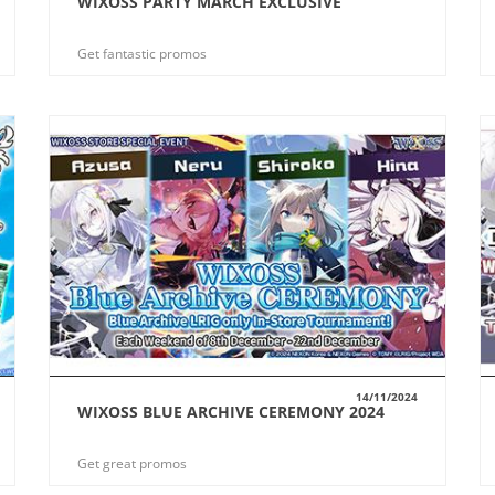
WIXOSS PARTY MARCH EXCLUSIVE
VUE
Get fantastic promos
14/11/2024
WIXOSS BLUE ARCHIVE CEREMONY 2024
VUE
Get great promos