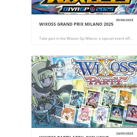
05/06/2025
WIXOSS GRAND PRIX MILANO 2025
VUE
Take part in the Wixoss Gp Milano: a special event offering new exclusive prizes!
24/03/2025