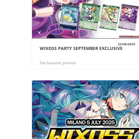
22/08/2025
WIXOSS PARTY SEPTEMBER EXCLUSIVE
VUE
Get fantastic promos