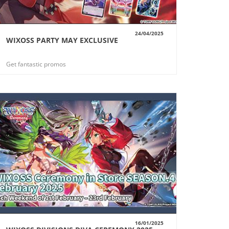
24/04/2025
WIXOSS PARTY MAY EXCLUSIVE
VUE
Get fantastic promos
16/01/2025