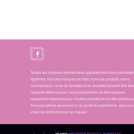
Toutes les marques représentées appartiennent aux propriétair
légitimes; tiers des marques de tiers, noms de produits, noms
commerciaux, noms de sociétés et de sociétés peuvent être des
marques détenues par leurs propriétaires ou des marques
respectives déposées par d'autres sociétés et ont été utilisées 
fins explicatives seulement et au profit du propriétaire, sans but
violer les droits d'auteur en vigueur