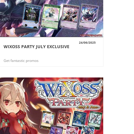
24/06/2025
WIXOSS PARTY JULY EXCLUSIVE
VUE
Get fantastic promos