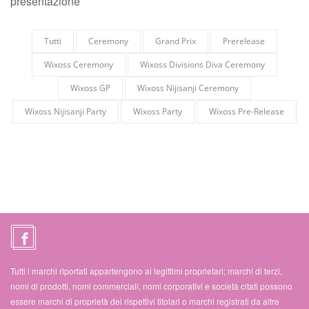
presentazione
Tutti
Ceremony
Grand Prix
Prerelease
Wixoss Ceremony
Wixoss Divisions Diva Ceremony
Wixoss GP
Wixoss Nijisanji Ceremony
Wixoss Nijisanji Party
Wixoss Party
Wixoss Pre-Release
Tutti i marchi riportati appartengono ai legittimi proprietari; marchi di terzi,
nomi di prodotti, nomi commerciali, nomi corporativi e società citati possono
essere marchi di proprietà dei rispettivi titolari o marchi registrati da altre