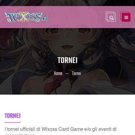
TORNEI
Home
Tornei
TORNEI
I tornei ufficiali di Wixoss Card Game e/o gli eventi di